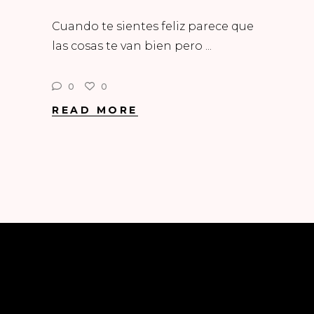
Cuando te sientes feliz parece que
las cosas te van bien pero
0
0
READ MORE