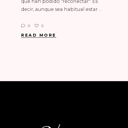
que han podido "reconectar". Es
decir, aunque sea habitual estar
0
0
READ MORE