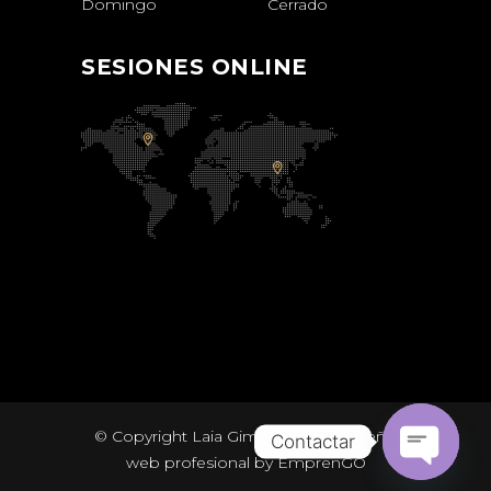
Domingo
Cerrado
SESIONES ONLINE
© Copyright Laia Giménez Jori |
Diseño
Contactar
web profesional
by EmprenGO
Open chat