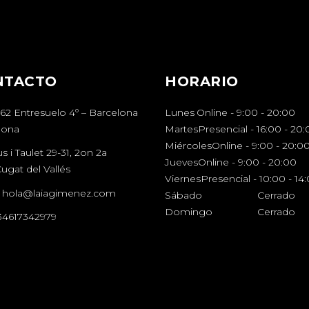
NTACTO
HORARIO
162 Entresuelo 4º – Barcelona
Lunes
Online - 9:00
-
20:00
lona
Martes
Presencial - 16:00
-
20:
Miércoles
Online - 9:00
-
20:0
us i Taulet 29-31, 2on 2a
Jueves
Online - 9:00
-
20:00
ugat del Vallés
Viernes
Presencial - 10:00
-
14
:
hola@laiagimenez.com
Sábado
Cerrado
Domingo
Cerrado
34617342979