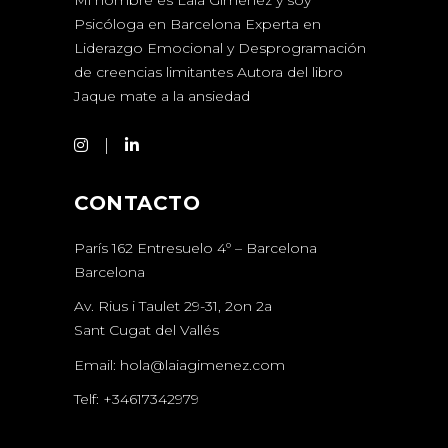
Mi nombre es Laia Giménez y soy
Psicóloga en Barcelona Experta en
Liderazgo Emocional y Desprogramación
de creencias limitantes Autora del libro
Jaque mate a la ansiedad
CONTACTO
París 162 Entresuelo 4º – Barcelona
Barcelona
Av. Rius i Taulet 29-31, 2on 2a
Sant Cugat del Vallés
Email:
hola@laiagimenez.com
Telf:
+34617342979